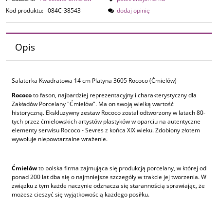
Kod produktu:
084C-38543
dodaj opinię
Opis
Salaterka Kwadratowa 14 cm Platyna 3605 Rococo (Ćmielów)
Rococo
to fason, najbardziej reprezentacyjny i charakterystyczny dla
Zakładów Porcelany "Ćmielów". Ma on swoją wielką wartość
historyczną. Ekskluzywny zestaw Rococo został odtworzony w latach 80-
tych przez ćmielowskich artystów plastyków w oparciu na autentyczne
elementy serwisu Rococo - Sevres z końca XIX wieku. Zdobiony złotem
wywołuje niepowtarzalne wrażenie.
Ćmielów
to polska firma zajmująca się produkcją porcelany, w której od
ponad 200 lat dba się o najmniejsze szczegóły w trakcie jej tworzenia. W
związku z tym każde naczynie odznacza się starannością sprawiając, że
możesz cieszyć się wyjątkowością każdego posiłku.