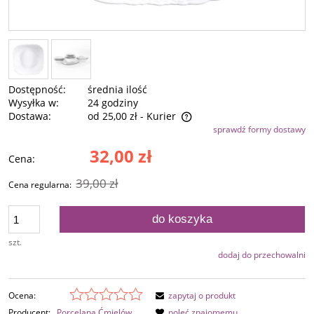
Dostępność:
średnia ilość
Wysyłka w:
24 godziny
Dostawa:
od 25,00 zł
- Kurier
sprawdź formy dostawy
Cena nie zawiera ewentualnych kosztów płatności
32,00 zł
Cena:
39,00 zł
Cena regularna:
do koszyka
szt.
dodaj do przechowalni
Ocena:
zapytaj o produkt
Producent:
Porcelana Ćmielów
poleć znajomemu